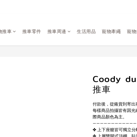
Welcome
物推車
推車零件
推車周邊
生活用品
寵物牽繩
寵物
Coody 
推車
付款後，從備貨到寄出商品
每樣商品拍攝皆有因光
際商品顏色為主。
————————————
✤ 上下座艙皆可獨立分
✤ 上層雙開式頂棚，貼