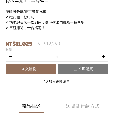
長57cm/寬31.5cm/高24cm
座艙可分離/也可帶籃收車
✔ 推得穩、提得巧
✔ 功能與美感一次到位，讓毛孩出門成為一種享受
✔ 三種用途，一台搞定！
NT$11,025
NT$12,250
數量
加入購物車
立即購買
加入追蹤清單
商品描述
送貨及付款方式