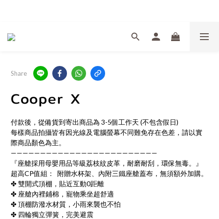
Welcome
Share
Cooper X
付款後，從備貨到寄出商品為 3-5個工作天 (不包含假日)
每樣商品拍攝皆有因光線及電腦螢幕不同難免存在色差，請以實
際商品顏色為主。
—————————————————————————
『座艙採用母嬰用品等級荔枝紋皮革，耐磨耐刮，環保無毒。』
超高CP值組：  附贈水杯架、內附三鐵座艙蓋布，無須額外加購。
✤ 雙開式頂棚，貼近互動0距離
✤ 座艙內裡鋪棉，寵物乘坐超舒適
✤ 頂棚防潑水材質，小雨來襲也不怕
✤ 四輪獨立彈簧，完美避震