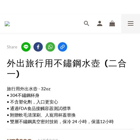
Welcome
Share
外出旅行用不鏽鋼水壺 (二合
一)
旅行用外出水壺 - 32oz 
• 304不鏽鋼杯身
• 不含塑化劑，入口更安心
• 通過FDA食品接觸容器測試標準
• 附贈軟毛清潔刷、人寵用杯蓋替換
• 雙層不鏽鋼真空密封技術，保冷 24 小時，保溫12小時